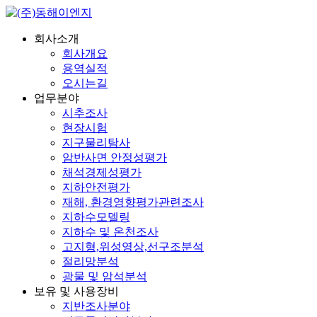
회사소개
회사개요
용역실적
오시는길
업무분야
시추조사
현장시험
지구물리탐사
암반사면 안정성평가
채석경제성평가
지하안전평가
재해, 환경영향평가관련조사
지하수모델링
지하수 및 온천조사
고지형,위성영상,선구조분석
절리망분석
광물 및 암석분석
보유 및 사용장비
지반조사분야