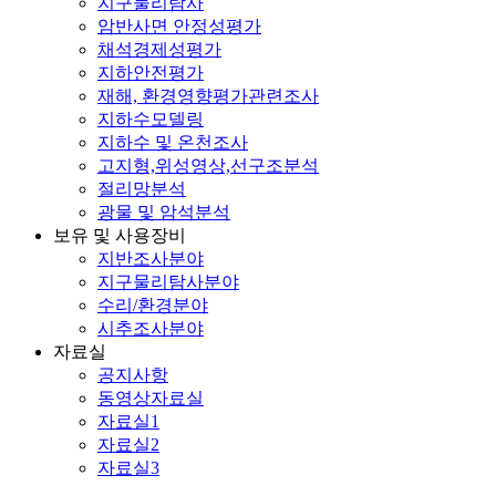
지구물리탐사
암반사면 안정성평가
채석경제성평가
지하안전평가
재해, 환경영향평가관련조사
지하수모델링
지하수 및 온천조사
고지형,위성영상,선구조분석
절리망분석
광물 및 암석분석
보유 및 사용장비
지반조사분야
지구물리탐사분야
수리/환경분야
시추조사분야
자료실
공지사항
동영상자료실
자료실1
자료실2
자료실3