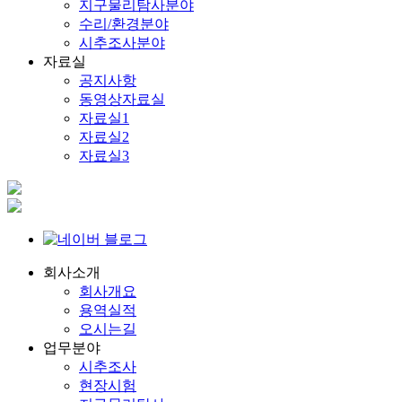
지구물리탐사분야
수리/환경분야
시추조사분야
자료실
공지사항
동영상자료실
자료실1
자료실2
자료실3
회사소개
회사개요
용역실적
오시는길
업무분야
시추조사
현장시험