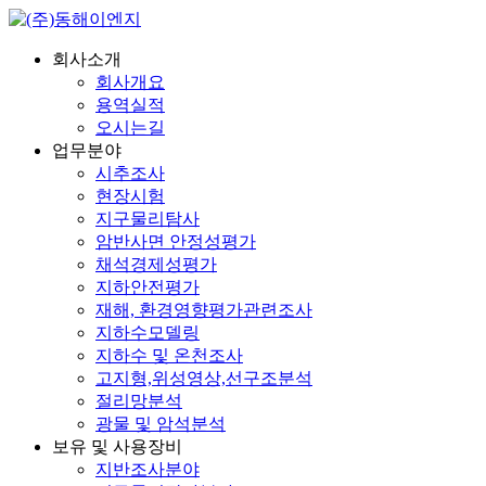
회사소개
회사개요
용역실적
오시는길
업무분야
시추조사
현장시험
지구물리탐사
암반사면 안정성평가
채석경제성평가
지하안전평가
재해, 환경영향평가관련조사
지하수모델링
지하수 및 온천조사
고지형,위성영상,선구조분석
절리망분석
광물 및 암석분석
보유 및 사용장비
지반조사분야