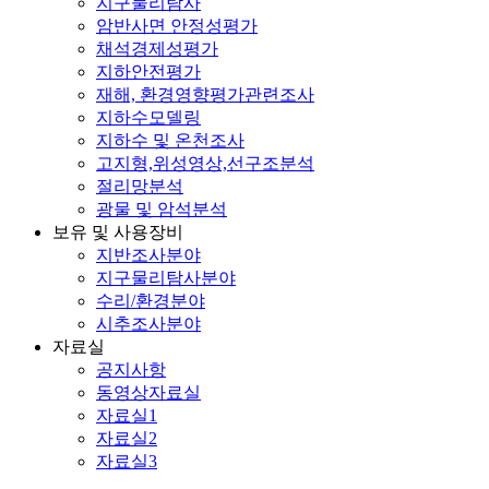
지구물리탐사
암반사면 안정성평가
채석경제성평가
지하안전평가
재해, 환경영향평가관련조사
지하수모델링
지하수 및 온천조사
고지형,위성영상,선구조분석
절리망분석
광물 및 암석분석
보유 및 사용장비
지반조사분야
지구물리탐사분야
수리/환경분야
시추조사분야
자료실
공지사항
동영상자료실
자료실1
자료실2
자료실3