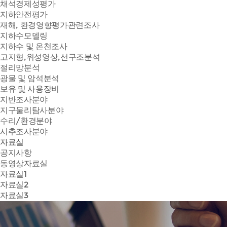
채석경제성평가
지하안전평가
재해, 환경영향평가관련조사
지하수모델링
지하수 및 온천조사
고지형,위성영상,선구조분석
절리망분석
광물 및 암석분석
보유 및 사용장비
지반조사분야
지구물리탐사분야
수리/환경분야
시추조사분야
자료실
공지사항
동영상자료실
자료실1
자료실2
자료실3